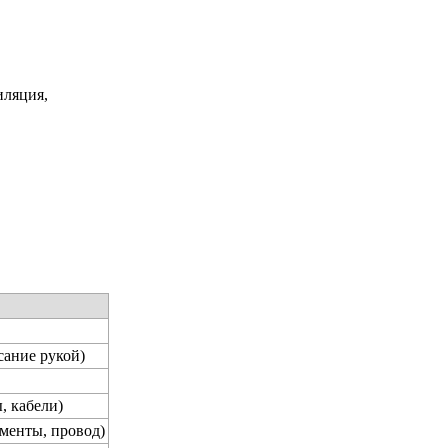
иляция,
сание рукой)
, кабели)
менты, провод)