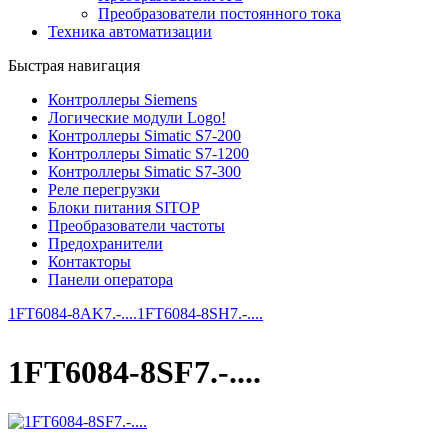
Преобразователи постоянного тока
Техника автоматизации
Быстрая навигация
Контроллеры Siemens
Логические модули Logo!
Контроллеры Simatic S7-200
Контроллеры Simatic S7-1200
Контроллеры Simatic S7-300
Реле перегрузки
Блоки питания SITOP
Преобразователи частоты
Предохранители
Контакторы
Панели оператора
1FT6084-8AK7.-....
1FT6084-8SH7.-....
1FT6084-8SF7.-....