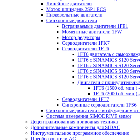
Линейные двигатели
Мотор-шпиндель 2SP1 ECS
Низковольтные двигатели
Синхронные двигатели
Встраиваемые двигатели 1FE1
Моментные двигатели 1FW
Мотор-редукторы
Серводвигатели 1FK7
Серводвигатели 1FT6
1FT6 двигатель с самоохлаж
1FT6 с SINAMICS S120 Servo
1FT6 с SINAMICS S120 Servo 
1FT6 с SINAMICS S120 Servo 
1FT6 с SINAMICS S120 Servo 
Двигатели с принудительны
1FT6 (1500 об. мин.)
1FT6 (2000 об. мин.)
Серводвигатели 1FT7
Синхронные серводвигатели 1FS6
Синхронные двигатели с возбуждением от
Система измерения SIMODRIVE sensor
Децентрализованная приводная техника
Дополнительные компоненты для SIDAC
Инструментальное программное обеспечение
Преобразователи AC