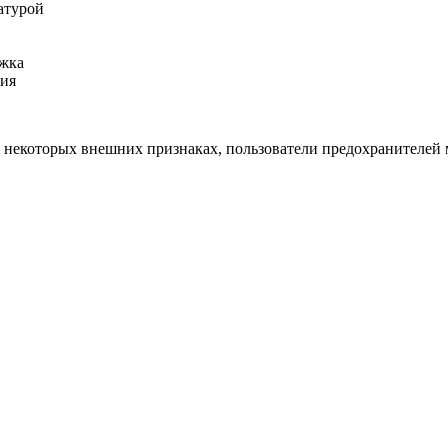
атурой
ржка
ния
на некоторых внешних признаках, пользователи предохранителей