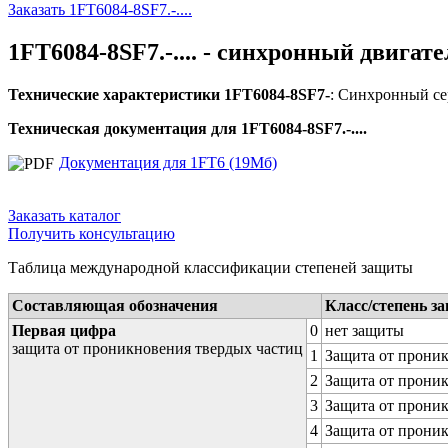
Заказать 1FT6084-8SF7.-....
1FT6084-8SF7.-.... - синхронный двигате
Технические характеристики 1FT6084-8SF7-
: Синхронный се
Техническая документация для 1FT6084-8SF7.-....
Документация для 1FT6 (19Мб)
Заказать каталог
Получить консультацию
Таблица международной классификации степеней защиты
Составляющая обозначения
Класс/степень з
Первая цифра
0
нет защиты
защита от проникновения твердых частиц
1
Защита от проник
2
Защита от проник
3
Защита от проник
4
Защита от проник