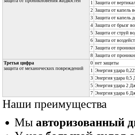
защита от проникновения жидкостей
1
Защита от вертика
2
Защита от капель в
3
Защита от капель д
4
Защита от брызг в
5
Защита от струй в
6
Защита от воздейс
7
Защита от проникн
8
Защита от проникн
Третья цифра
0
нет защиты
защита от механических повреждений
1
Энергия удара 0,225
3
Энергия удара 0,5 Д
5
Энергия удара 2 Дж 
7
Энергия удара 6 Дж 
Наши преимущества
Мы
авторизованный 