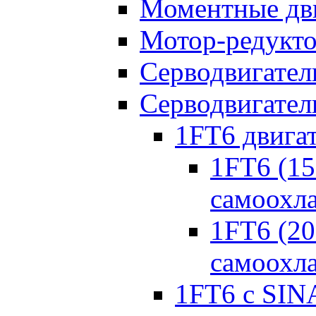
Моментные дв
Мотор-редукт
Серводвигател
Серводвигател
1FT6 двига
1FT6 (150
самоохл
1FT6 (20
самоохл
1FT6 с SIN